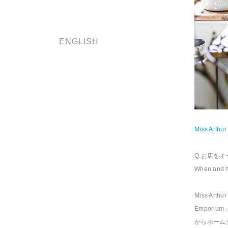
ENGLISH
Miss Arthur
Q.お店を
When and ho
Miss Ar
Empori
からホームグ