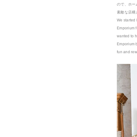
ので、ホー
素敵な店構
We started 
Emporium fo
wanted to h
Emporium be
fun and rew