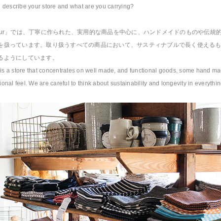
describe your store and what are you carrying?
Arthur」では、丁寧に作られた、実用的な商品を中心に、ハンドメイドのものや伝統
を扱っています。取り扱うすべての商品において、サスティナブルで長く使える
るようにしています。
 is a store that concentrates on well made, and functional goods, some hand m
tional feel. We are careful to think about sustainability and longevity in everythi