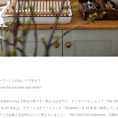
オープンしたのはいつですか？
w did you start your store?
thur を始めたのは 3 年ほど前です。私たちはすでに、アンティークショップ「The Drill 
um」を 20 年以上、ステーショナリーショップ「Flywheel」を 10 年近く経営して
ッズを扱う店を持ちたいと考えていました。「The Drill Hall Emporium」の