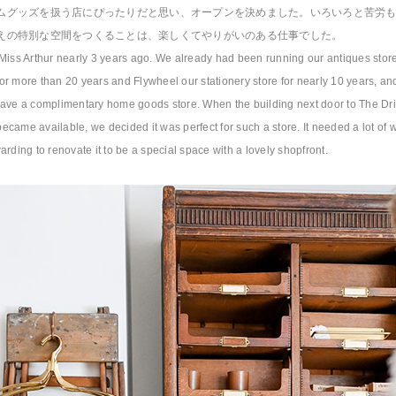
ムグッズを扱う店にぴったりだと思い、オープンを決めました。いろいろと苦労
えの特別な空間をつくることは、楽しくてやりがいのある仕事でした。
Miss Arthur nearly 3 years ago. We already had been running our antiques store,
r more than 20 years and Flywheel our stationery store for nearly 10 years, a
ave a complimentary home goods store. When the building next door to The Dril
came available, we decided it was perfect for such a store. It needed a lot of w
arding to renovate it to be a special space with a lovely shopfront.