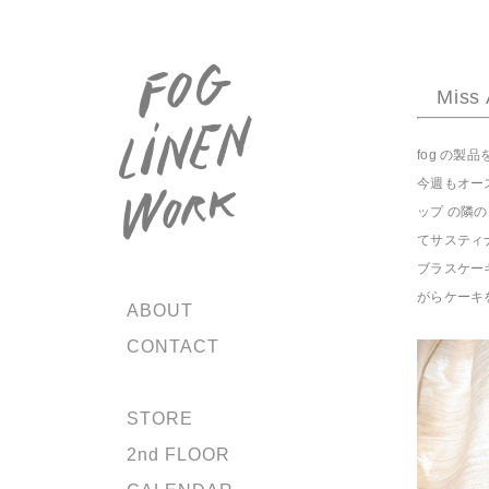
Miss 
fog の製
今週もオー
ップ の隣
てサスティ
ブラスケー
がらケーキ
ABOUT
CONTACT
STORE
2nd FLOOR