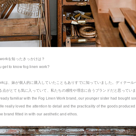
nen workを知ったきっかけは？
 get to know fog linen work?
nen workは、妹が個人的に購入していたこともありすでに知っていました。ディテー
る点がとても気に入っていて、私たちの感性や理念に合うブランドだと思ってい
eady familiar with the Fog Linen Work brand, our younger sister had bought so
e really loved the attention to detail and the practicality of the goods produce
e brand fitted in with our aesthetic and ethos.