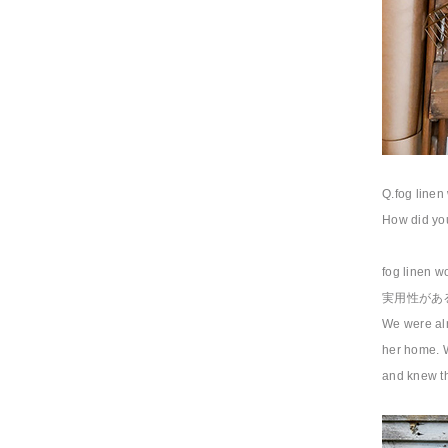
Q.fog li
How did you
fog li
実用性があ
We were alr
her home. W
and knew th