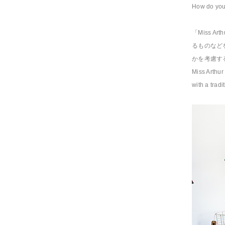
How do you 
「Miss 
るものなど
かを考慮す
Miss Arthur
with a tradi