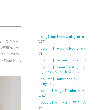
【blog】fog linen work journal
 。その ショ
(137)
で実用的、そし
【column】 Around Fog Linen
(31)
は fog の
チンでお茶をしな
【column】 fog neighbors
(36)
【column】 From Italy! カーサ
モリミのシンプル料理
(83)
【column】Handmade by
Jenny
(11)
【people】Mogu Takahashi さ
ん
(1)
【people】イザベル ボワノさん
(9)