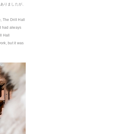
もありましたが、
 The Drill Hall
nd had always
l Hall
ork, but it was