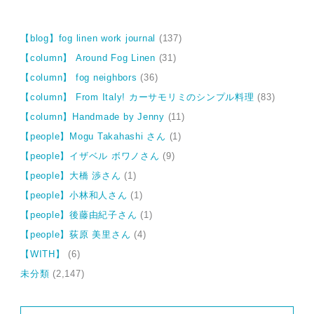
【blog】fog linen work journal
(137)
【column】 Around Fog Linen
(31)
【column】 fog neighbors
(36)
【column】 From Italy! カーサモリミのシンプル料理
(83)
【column】Handmade by Jenny
(11)
【people】Mogu Takahashi さん
(1)
【people】イザベル ボワノさん
(9)
【people】大橋 渉さん
(1)
【people】小林和人さん
(1)
【people】後藤由紀子さん
(1)
【people】荻原 美里さん
(4)
【WITH】
(6)
未分類
(2,147)