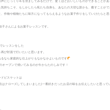
の声にじっくり耳を澄ましてみるだけで、驚くほどおいしいものができることがあ
た気持ちこそ、もしかしたら私たち自身も、あなたの大切な誰かも、癒すことがで
と、作物や植物たちに味方になってもらえるようなお菓子作りをしていけたらと思
es長田佳子さんによるお菓子レッスンです。
信でレッスンをした
を再び対面で行いたいと思います。
れるなら家庭的な仕上がりもなかなかよいものです
んのオーブンで焼いてみるのが今からたのしみです！
ードビスケットは
現在はクローズしてしまいました)一番好きだったお店の味をお伝えしたいと思って
ル