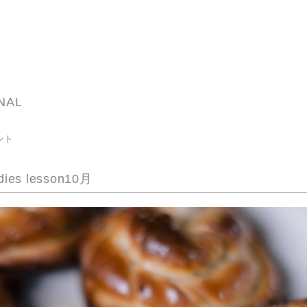
NAL
ント
dies lesson10月