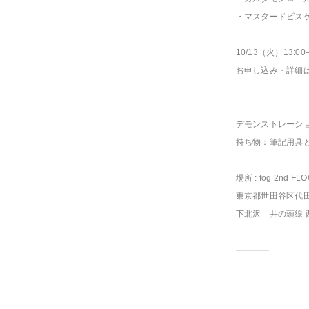
・マスタードビス
10/13（火）13:00–
お申し込み・詳細
デモンストレーシ
持ち物：筆記用具
場所 : fog 2nd FL
東京都世田谷区代田 5 - 
下北沢 井の頭線 