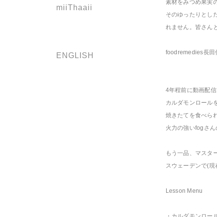
素材をみつめ果実
miiThaaii
そのゆったりとし
れません。皆さん
foodremedi
ENGLISH
4年程前に動画配
カルダモンロール
焼きたてを食べら
火力の強いfogさ
もう一品、マスタ
スウェーデンで(
Lesson Menu
・カルダモンロー