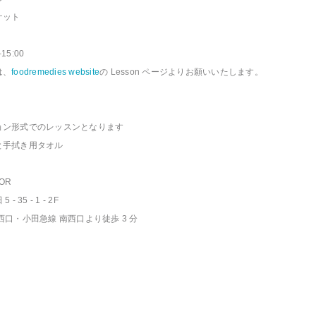
ケット
15:00
は、
foodremedies website
の Lesson ページよりお願いいたします。
ョン形式でのレッスンとなります
と手拭き用タオル
OOR
35 - 1 - 2F
西口・小田急線 南西口より徒歩 3 分