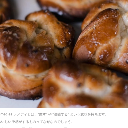
 の remedies レメディとは、“癒す” や “治療する” という意味を持ちます。
おいしい予感がするものってなぜなのでしょう。