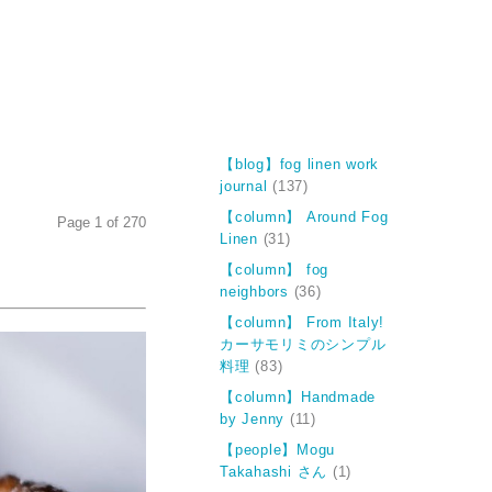
【blog】fog linen work
journal
(137)
【column】 Around Fog
Page 1 of 270
Linen
(31)
【column】 fog
neighbors
(36)
【column】 From Italy!
カーサモリミのシンプル
料理
(83)
【column】Handmade
by Jenny
(11)
【people】Mogu
Takahashi さん
(1)