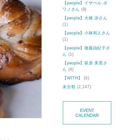
【people】イザベル ボ
ワノさん
(9)
【people】大橋 渉さん
(1)
【people】小林和人さん
(1)
【people】後藤由紀子さ
ん
(1)
【people】荻原 美里さ
ん
(4)
【WITH】
(6)
未分類
(2,147)
EVENT
CALENDAR