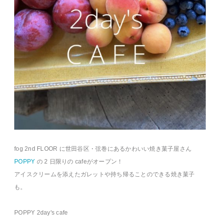
fog 2nd FLOOR に世田谷区・弦巻にあるかわいい焼き菓子屋さん
POPPY
の 2 日限りの cafeがオープン！
アイスクリームを添えたガレットや持ち帰ることのできる焼き菓子
も。
POPPY 2day's cafe