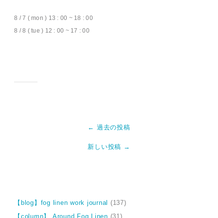
8 / 7 ( mon ) 13 : 00 ~ 18 : 00
8 / 8 ( tue ) 12 : 00 ~ 17 : 00
← 過去の投稿
新しい投稿 →
【blog】fog linen work journal
(137)
【column】 Around Fog Linen
(31)