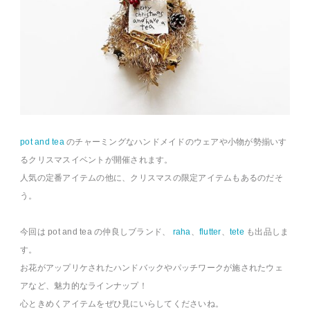
pot and tea
のチャーミングなハンドメイドのウェアや小物が勢揃いす
るクリスマスイベントが開催されます。
人気の定番アイテムの他に、クリスマスの限定アイテムもあるのだそ
う。
今回は pot and tea の仲良しブランド、
raha
、
flutter
、
tete
も出品しま
す。
お花がアップリケされたハンドバックやパッチワークが施されたウェ
アなど、魅力的なラインナップ！
心ときめくアイテムをぜひ見にいらしてくださいね。