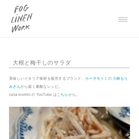
大根と梅干しのサラダ
美味しいイタリア食材を販売するブランド、
カーサモリミ
の
小林もり
みさん
から届く素敵なレシピ。
casa morimi の YouTube は
こちら
から。