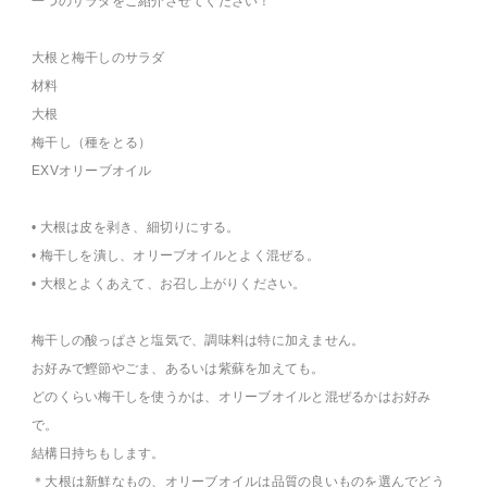
一つのサラダをご紹介させてください！
大根と梅干しのサラダ
材料
大根
梅干し（種をとる）
EXVオリーブオイル
• 大根は皮を剥き、細切りにする。
• 梅干しを潰し、オリーブオイルとよく混ぜる。
• 大根とよくあえて、お召し上がりください。
梅干しの酸っぱさと塩気で、調味料は特に加えません。
お好みで鰹節やごま、あるいは紫蘇を加えても。
どのくらい梅干しを使うかは、オリーブオイルと混ぜるかはお好み
で。
結構日持ちもします。
＊大根は新鮮なもの、オリーブオイルは品質の良いものを選んでどう