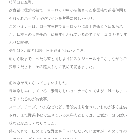
時間ほど座禅。
夕食後は暖炉の前で、ヨーロッパ中から集まった多国籍な茶道仲間と
それぞれハーブティやワインを片手におしゃべり。
このセミナーは、ローマ在住でヨーロッパに裏千家茶道を広められ
た、日本人の大先生の下に毎年行われているのですが、コロナ後 3 年
ぶりに開催。
先生は 87 歳のお誕生日を迎えられたところ。
朝から晩まで、私たち皆と同じようにスケジュールをこなしながらご
指導くださる、その超人ぶりに改めて驚きました。
前置きが長くなってしまいました。
毎年楽しみにしている、素晴らしいセミナーなのですが、唯一ちょっ
と辛くなるのがお食事。
スープ、チーズ、ハムなどなど、普段あまり食べないものが多く提供
され、また野菜中心で生きている東洋人としては、ご飯が、酸っぱい
味などが恋しくなりました。
帰ってきて、山のような野菜を日々いただいていますが、そのうちの