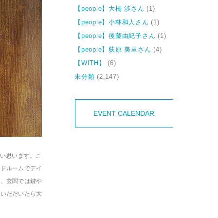
【people】大橋 渉さん
(1)
【people】小林和人さん
(1)
【people】後藤由紀子さん
(1)
【people】荻原 美里さん
(4)
【WITH】
(6)
未分類
(2,147)
EVENT CALENDAR
い思います。こ
ッドルームでデイ
ス、玄関では鍵や
いいただいたら大