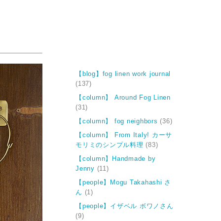
【blog】fog linen work journal
(137)
【column】 Around Fog Linen
(31)
【column】 fog neighbors
(36)
【column】 From Italy! カーサ
モリミのシンプル料理
(83)
【column】Handmade by
Jenny
(11)
【people】Mogu Takahashi さ
ん
(1)
【people】イザベル ボワノさん
(9)