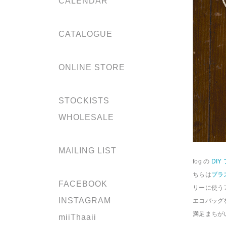
CALENDAR
CATALOGUE
ONLINE STORE
STOCKISTS
WHOLESALE
MAILING LIST
fog の
DIY
ちらは
ブラ
FACEBOOK
リーに使う
INSTAGRAM
エコバッグ
満足まちが
miiThaaii