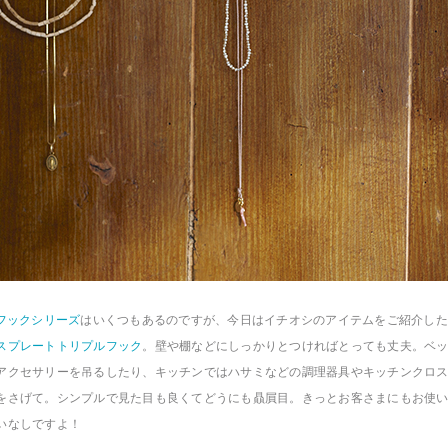
 フックシリーズ
はいくつもあるのですが、今日はイチオシのアイテムをご紹介した
スプレートトリプルフック
。壁や棚などにしっかりとつければとっても丈夫。ベ
アクセサリーを吊るしたり、キッチンではハサミなどの調理器具やキッチンクロ
をさげて。シンプルで見た目も良くてどうにも贔屓目。きっとお客さまにもお使
いなしですよ！