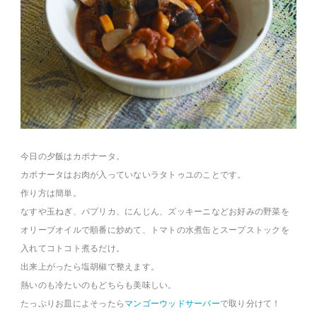
今日の夕飯はカポナータ。
カポナータはお肉が入っていないラタトゥユのことです。
作り方は簡単。
なすや玉ねぎ、パプリカ、にんじん、ズッキーニなどお好みの野菜を
オリーブオイルで順番に炒めて、トマトの水煮缶とスープストックを
入れてコトコト煮るだけ。
出来上がったら塩胡椒で整えます。
熱いのも冷たいのもどちらも美味しい。
たっぷりお皿によそったら
マンゴーウッドサーバー
で取り分けて！