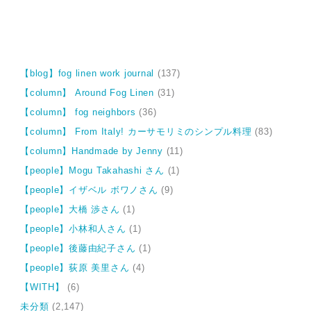
【blog】fog linen work journal
(137)
【column】 Around Fog Linen
(31)
【column】 fog neighbors
(36)
【column】 From Italy! カーサモリミのシンプル料理
(83)
【column】Handmade by Jenny
(11)
【people】Mogu Takahashi さん
(1)
【people】イザベル ボワノさん
(9)
【people】大橋 渉さん
(1)
【people】小林和人さん
(1)
【people】後藤由紀子さん
(1)
【people】荻原 美里さん
(4)
【WITH】
(6)
未分類
(2,147)