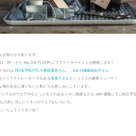
なお知らせがあります。
thu ) 11 : 00 ~ から fog 2nd FLOOR にてフリーマーケットを開催します！
さるのは
TEA&TREATS の奥田香里さん、
、
hal の後藤由紀子さん
、
ありイラストレーターでもある
香菜子さん
という 3 人の豪華メンバー！
な物があるに違いないと私たちも楽しみにしています。
もサンプルのウエアやちょっとキズのあるリネン雑貨などを sale 価格にてご紹介予
op にも入荷し涼しいリネンのウエアがいろいろ。
にいらしてくださいね！