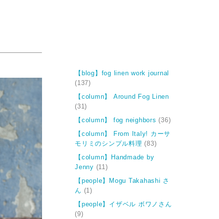
【blog】fog linen work journal
(137)
【column】 Around Fog Linen
(31)
【column】 fog neighbors
(36)
【column】 From Italy! カーサ
モリミのシンプル料理
(83)
【column】Handmade by
Jenny
(11)
【people】Mogu Takahashi さ
ん
(1)
【people】イザベル ボワノさん
(9)