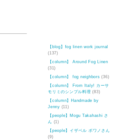
【blog】fog linen work journal
(137)
【column】 Around Fog Linen
(31)
【column】 fog neighbors
(36)
【column】 From Italy! カーサ
モリミのシンプル料理
(83)
【column】Handmade by
Jenny
(11)
【people】Mogu Takahashi さ
ん
(1)
【people】イザベル ボワノさん
(9)