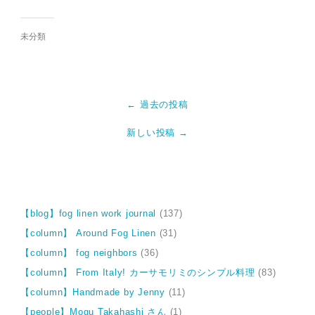
未分類
← 過去の投稿
新しい投稿 →
【blog】fog linen work journal
(137)
【column】 Around Fog Linen
(31)
【column】 fog neighbors
(36)
【column】 From Italy! カーサモリミのシンプル料理
(83)
【column】Handmade by Jenny
(11)
【people】Mogu Takahashi さん
(1)