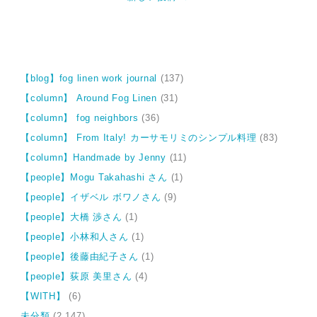
【blog】fog linen work journal
(137)
【column】 Around Fog Linen
(31)
【column】 fog neighbors
(36)
【column】 From Italy! カーサモリミのシンプル料理
(83)
【column】Handmade by Jenny
(11)
【people】Mogu Takahashi さん
(1)
【people】イザベル ボワノさん
(9)
【people】大橋 渉さん
(1)
【people】小林和人さん
(1)
【people】後藤由紀子さん
(1)
【people】荻原 美里さん
(4)
【WITH】
(6)
未分類
(2,147)