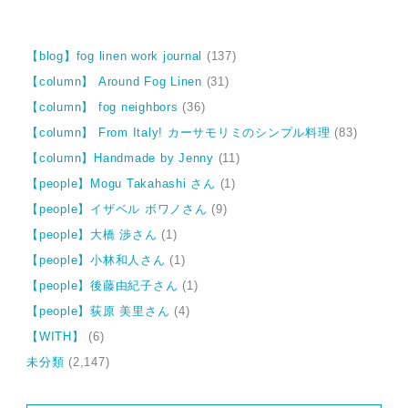
【blog】fog linen work journal
(137)
【column】 Around Fog Linen
(31)
【column】 fog neighbors
(36)
【column】 From Italy! カーサモリミのシンプル料理
(83)
【column】Handmade by Jenny
(11)
【people】Mogu Takahashi さん
(1)
【people】イザベル ボワノさん
(9)
【people】大橋 渉さん
(1)
【people】小林和人さん
(1)
【people】後藤由紀子さん
(1)
【people】荻原 美里さん
(4)
【WITH】
(6)
未分類
(2,147)