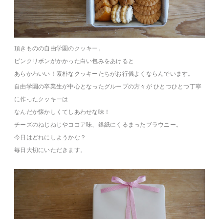
頂きものの自由学園のクッキー。
ピンクリボンがかかった白い包みをあけると
あらかわいい！素朴なクッキーたちがお行儀よくならんでいます。
自由学園の卒業生が中心となったグループの方々が ひとつひとつ丁寧
に作ったクッキーは
なんだか懐かしくてしあわせな味！
チーズのねじねじやココア味、銀紙にくるまったブラウニー。
今日はどれにしようかな？
毎日大切にいただきます。