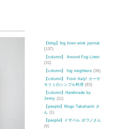
【blog】fog linen work journal
(137)
【column】 Around Fog Linen
(31)
【column】 fog neighbors
(36)
【column】 From Italy! カーサ
モリミのシンプル料理
(83)
【column】Handmade by
Jenny
(11)
【people】Mogu Takahashi さ
ん
(1)
【people】イザベル ボワノさん
(9)