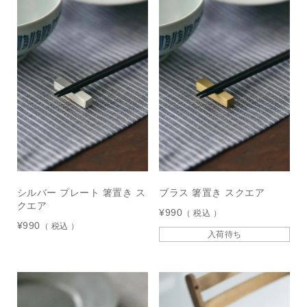
シルバー プレート 箸置き ス
ブラス 箸置き スクエア
クエア
¥
990
税込
¥
990
税込
入荷待ち