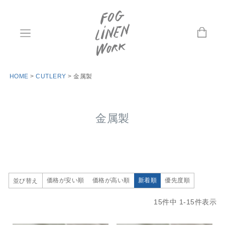
HOME
CUTLERY
金属製
金属製
価格が安い順
価格が高い順
新着順
優先度順
並び替え
15
件中
1
-
15
件表示