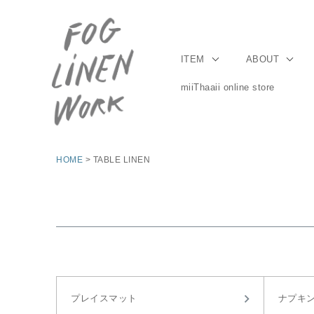
ITEM
ABOUT
miiThaaii online store
HOME
TABLE LINEN
プレイスマット
ナプキ