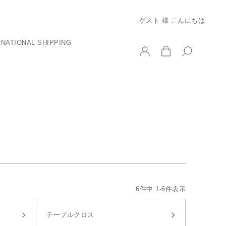
ゲスト 様 こんにちは
RNATIONAL SHIPPING
6
件中
1
-
6
件表示
テーブルクロス