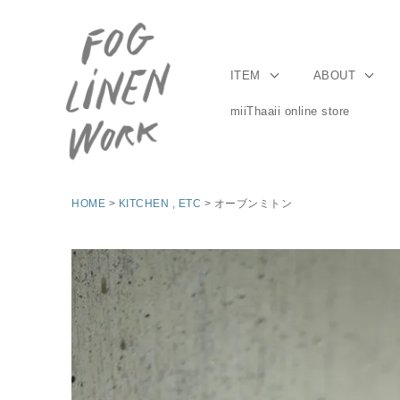
ITEM
ABOUT
miiThaaii online store
HOME
KITCHEN , ETC
オーブンミトン