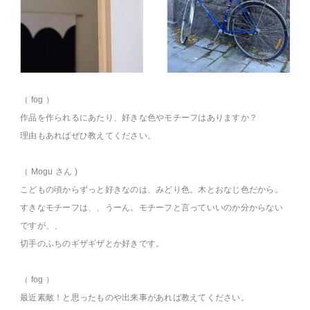
（ fog ）
作品を作られるにあたり、好きな色やモチーフはありますか？
理由もあればぜひ教えてください。
（ Mogu さん )
こどもの頃からずっと好きなのは、みどり色。木とおなじ色だから。
すきなモチーフは、、うーん。モチーフと言っていいのか分からない
ですが、、
切手のふちのギザギザとか好きです。
（ fog ）
最近素敵！と思ったものや出来事があれば教えてください。