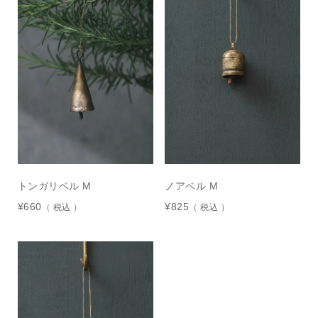
トンガリベル M
ノアベル M
¥
660
¥
825
税込
税込