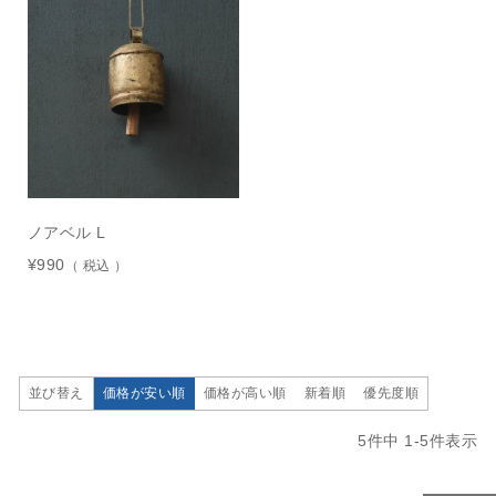
ノアベル L
¥
990
税込
価格が安い順
価格が高い順
新着順
優先度順
並び替え
5
件中
1
-
5
件表示