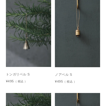
トンガリベル S
ノアベル S
¥
495
¥
495
税込
税込