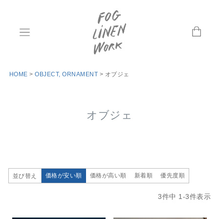
HOME
OBJECT, ORNAMENT
オブジェ
オブジェ
価格が安い順
価格が高い順
新着順
優先度順
並び替え
3
件中
1
-
3
件表示