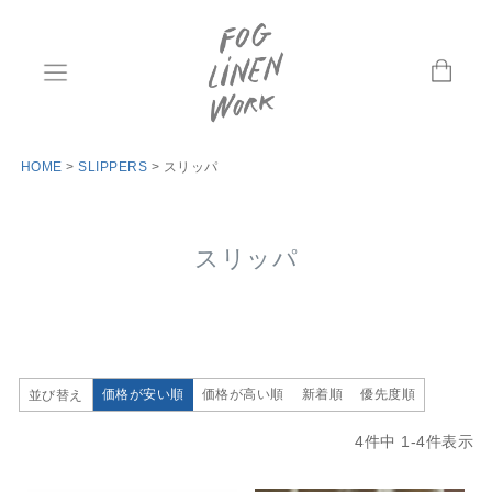
HOME
SLIPPERS
スリッパ
スリッパ
価格が安い順
価格が高い順
新着順
優先度順
並び替え
4
件中
1
-
4
件表示