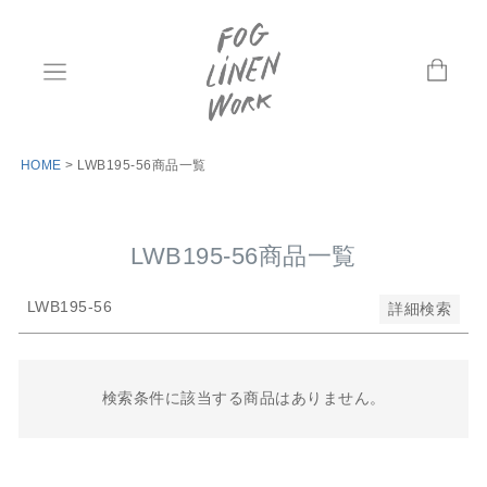
並び順
新着順
登録順
価格が安い順
価格が高い順
優先度順
HOME
LWB195-56商品一覧
レビュー順
キーワードヒット順
LWB195-56商品一覧
検索
LWB195-56
詳細検索
検索条件に該当する商品はありません。