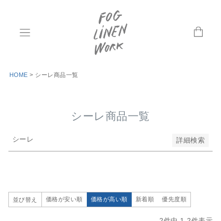
並び順
新着順
登録順
価格が安い順
価格が高い順
優先度順
HOME
シーレ商品一覧
レビュー順
キーワードヒット順
シーレ商品一覧
検索
シーレ
詳細検索
価格が安い順
価格が高い順
新着順
優先度順
並び替え
2
件中
1
-
2
件表示