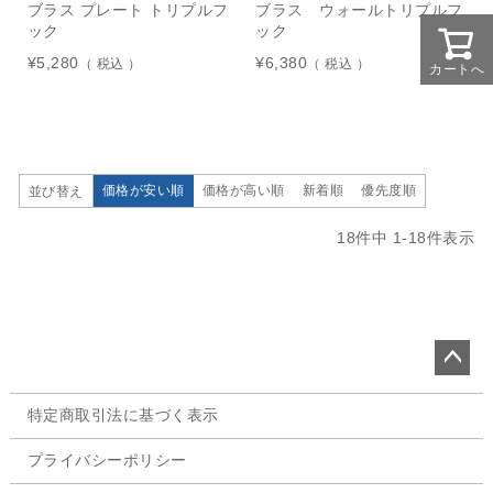
ブラス プレート トリプルフ
ブラス ウォールトリプルフ
ック
ック
¥
5,280
¥
6,380
税込
税込
カートへ
価格が安い順
価格が高い順
新着順
優先度順
並び替え
18
件中
1
-
18
件表示
ペー
特定商取引法に基づく表示
ジト
ップ
プライバシーポリシー
へ