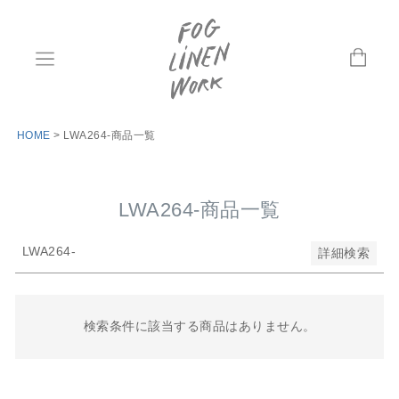
並び順
新着順
登録順
価格が安い順
価格が高い順
優先度順
HOME
LWA264-商品一覧
レビュー順
キーワードヒット順
LWA264-商品一覧
検索
LWA264-
詳細検索
検索条件に該当する商品はありません。