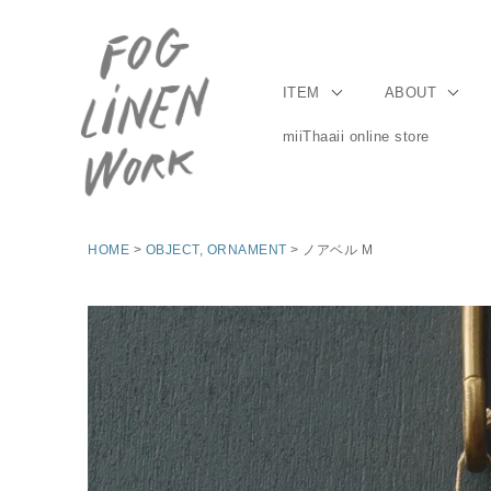
ITEM
ABOUT
miiThaaii online store
HOME
OBJECT, ORNAMENT
ノアベル M