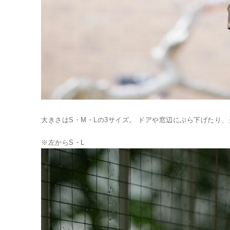
大きさはS・M・Lの3サイズ。 ドアや窓辺にぶら下げたり
※左からS・L