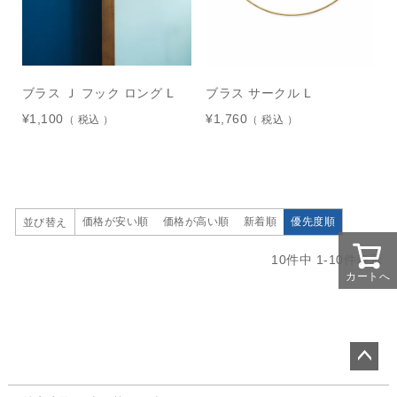
ブラス Ｊ フック ロング L
ブラス サークル L
¥
1,100
¥
1,760
税込
税込
価格が安い順
価格が高い順
新着順
優先度順
並び替え
10
件中
1
-
10
件表示
カートへ
ペー