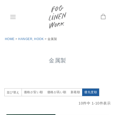
HOME
HANGER, HOOK
金属製
金属製
価格が安い順
価格が高い順
新着順
優先度順
並び替え
10
件中
1
-
10
件表示