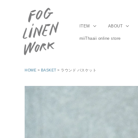
ITEM
ABOUT
miiThaaii online store
HOME
BASKET
ラウンド バスケット