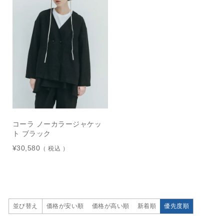
コーラ ノーカラージャケッ
ト ブラック
¥
30,580
税込
価格が安い順
価格が高い順
新着順
優先度順
並び替え