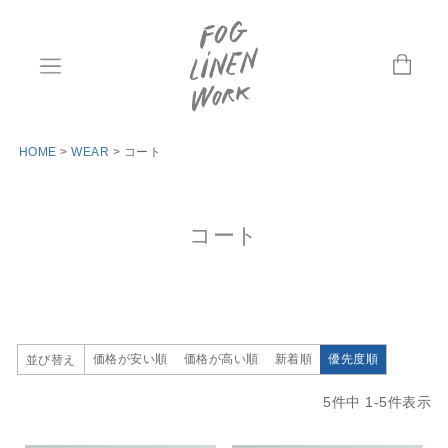
HOME
WEAR
コート
コート
価格が安い順
価格が高い順
新着順
優先度順
並び替え
5
件中
1
-
5
件表示