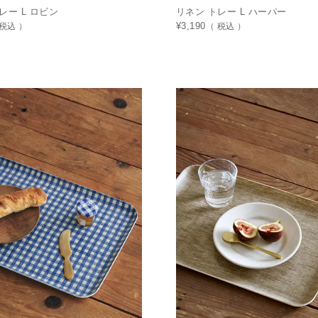
レー L ロビン
リネン トレー L ハーパー
税込
¥
3,190
税込