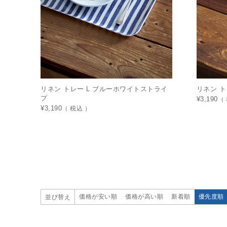
リネン トレー L ブルーホワイトストライ
リネン ト
プ
¥
3,190
¥
3,190
税込
価格が安い順
価格が高い順
新着順
優先度順
並び替え