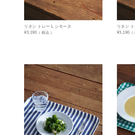
リネン トレー L シモーヌ
リネン ト
¥
3,190
税込
¥
3,190