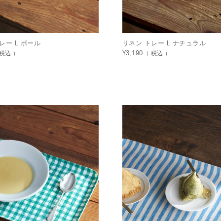
レー L ポール
リネン トレー L ナチュラル
税込
¥
3,190
税込