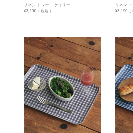
リネン トレー L ケイリー
リネン ト
¥
3,190
税込
¥
3,190