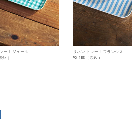
レー L ジュール
リネン トレー L フランシス
税込
¥
3,190
税込