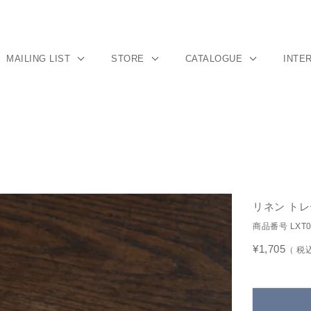
MAILING LIST
STORE
CATALOGUE
INTE
リネン トレ
商品番号
LXT
¥
1,705
税