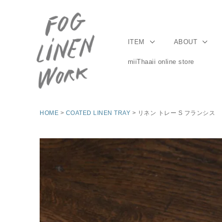
ITEM
ABOUT
miiThaaii online store
HOME
COATED LINEN TRAY
リネン トレー S フランシス