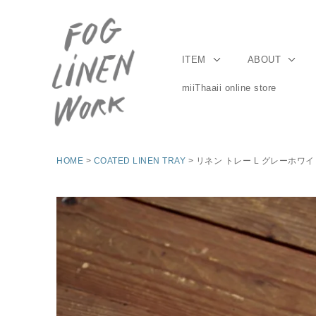
ITEM
ABOUT
miiThaaii online store
HOME
COATED LINEN TRAY
リネン トレー L グレーホワ