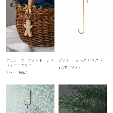
ホリデーオーナメント ジン
ブラス Ｊ フック ロング S
ジャークッキー
¥
770
税込
¥
770
税込