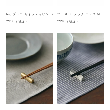
fog ブラス セイフティピン S
ブラス Ｊ フック ロング M
¥
990
¥
990
税込
税込