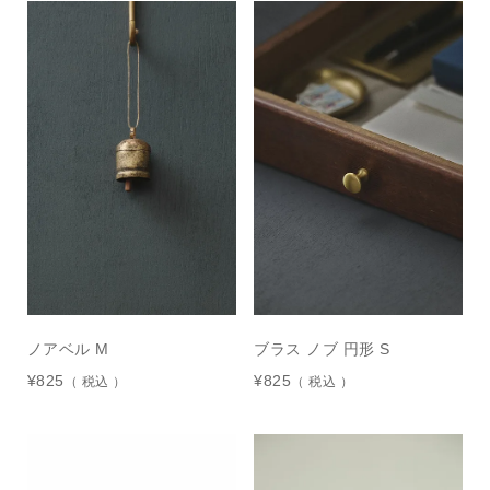
ノアベル M
ブラス ノブ 円形 S
¥
825
¥
825
税込
税込