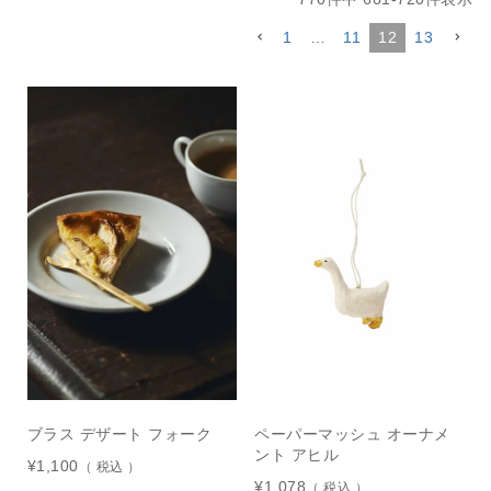
1
…
11
12
13
ブラス デザート フォーク
ペーパーマッシュ オーナメ
ント アヒル
¥
1,100
税込
¥
1,078
税込