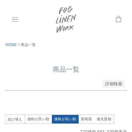
並び順
新着順
登録順
価格が安い順
価格が高い順
優先度順
HOME
商品一覧
レビュー順
キーワードヒット順
商品一覧
検索
詳細検索
価格が安い順
価格が高い順
新着順
優先度順
並び替え
770
件中
661
-
720
件表示