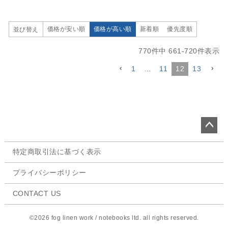
価格が安い順
価格が高い順
新着順
優先度順
並び替え
770
件中
661
-
720
件表示
1
…
11
12
13
ペー
特定商取引法に基づく表示
ジト
ップ
プライバシーポリシー
へ
CONTACT US
©2026 fog linen work / notebooks ltd. all rights reserved.