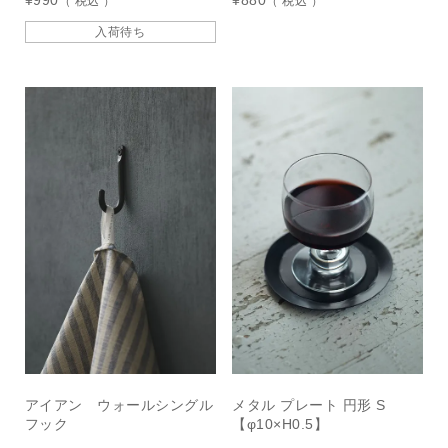
¥
990
¥
880
税込
税込
入荷待ち
アイアン ウォールシングル
メタル プレート 円形 S
フック
【φ10×H0.5】