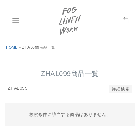
並び順
新着順
登録順
価格が安い順
価格が高い順
優先度順
HOME
ZHAL099商品一覧
レビュー順
キーワードヒット順
ZHAL099商品一覧
検索
ZHAL099
詳細検索
検索条件に該当する商品はありません。